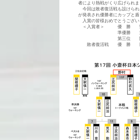
者により熱戦がくり広げられま
今回は敗者復活戦も設けられ
が発表され優勝者にカップと盾
入賞の皆様おめでとうござい
＜入賞者＞ 優 勝 野村 
準優勝 江尻 純治
第三位 関根 禮子
敗者復活戦 優 勝 田中 