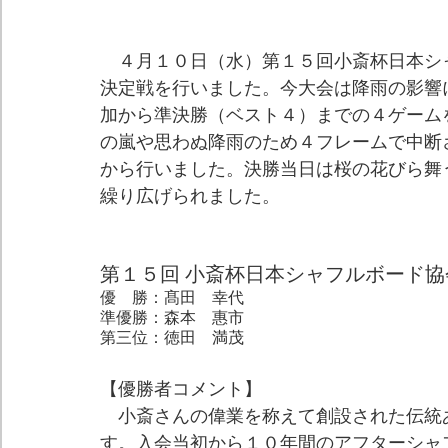
　４月１０日（水）第１５回小斎杯日本シ
決定戦を行いました。今大会は降雨の影響
加から準決勝（ベスト４）までの４ゲーム
の嵐や思わぬ降雨のため４フレームで中断
から行いました。決勝当日は桜の花びら舞
繰り広げられました。
第１５回 小斎杯日本シャフルボード
優　勝：髙田　幸代
準優勝：森本　惠市
第三位：徳田　満茂
【​優勝者コメント】
​　小斎さんの偉業を称えて創設された伝
す。入会当初から１０年間のアフターシャ