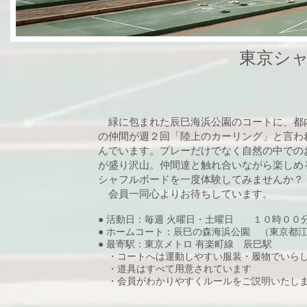
東京シ
​ 緑に包まれた辰巳海浜公園のコートに、
の仲間が週２回「陸上のカーリング」と言わ
んでいます。プレーだけでなく自然の中での
が盛り沢山。仲間達と触れ合いながら楽しめ
シャフルボードを一度体験してみませんか
会員一同心よりお待ちしています。
● 活動日：
毎週 火曜日・土曜日 １０時００
●
ホームコート：辰巳の森海浜公園 （東京都
●
最寄駅：東京メトロ 有楽町線 辰巳駅
・コートへは運動しやすい服装・履物でいら
・道具はすべて用意されています
・会員がわかりやすくルールをご説明いたし